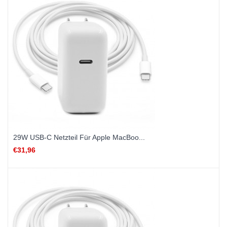
29W USB-C Netzteil Für Apple MacBoo...
€31,96