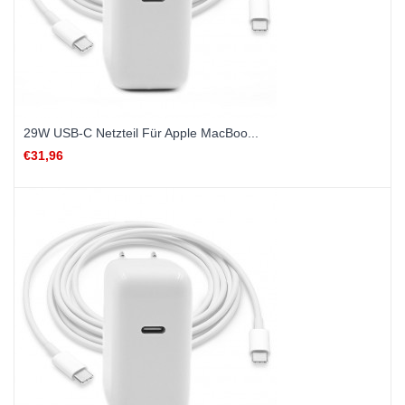
29W USB-C Netzteil Für Apple MacBoo...
€31,96