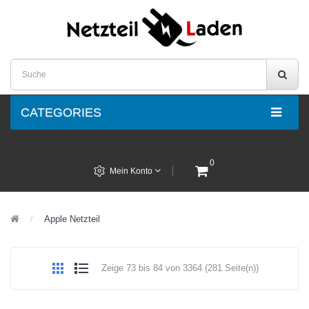
CATEGORIES
0
Mein Konto
Apple Netzteil
Zeige 73 bis 84 von 3364 (281 Seite(n))