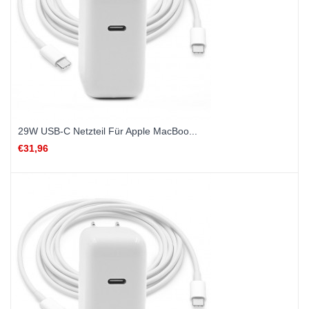
29W USB-C Netzteil Für Apple MacBoo...
€31,96