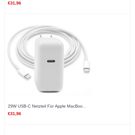
€31,96
29W USB-C Netzteil Für Apple MacBoo...
€31,96