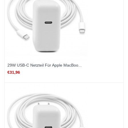
29W USB-C Netzteil Für Apple MacBoo...
€31,96