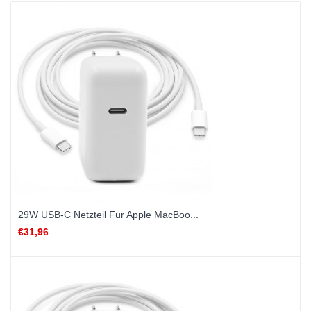
29W USB-C Netzteil Für Apple MacBoo...
€31,96