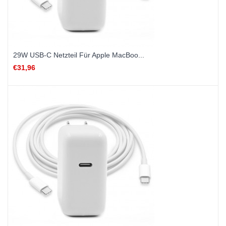
29W USB-C Netzteil Für Apple MacBoo...
€31,96