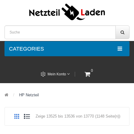
CATEGORIES
0
Mein Konto
HP Netzteil
Zeige 13525 bis 13536 von 13770 (1148 Seite(n))