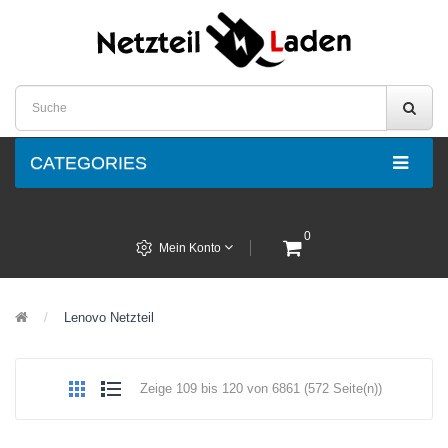
CATEGORIES
0
Mein Konto
Lenovo Netzteil
Zeige 109 bis 120 von 6861 (572 Seite(n))