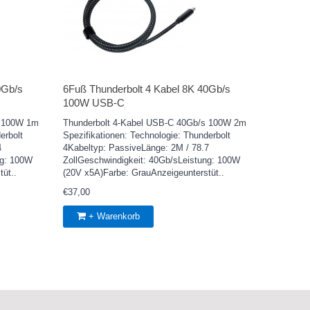
0Gb/s
6Fuß Thunderbolt 4 Kabel 8K 40Gb/s
100W USB-C
s 100W 1m
Thunderbolt 4-Kabel USB-C 40Gb/s 100W 2m
erbolt
Spezifikationen: Technologie: Thunderbolt
4
4Kabeltyp: PassiveLänge: 2M / 78.7
ng: 100W
ZollGeschwindigkeit: 40Gb/sLeistung: 100W
üt..
(20V x5A)Farbe: GrauAnzeigeunterstüt..
€37,00
+ Warenkorb