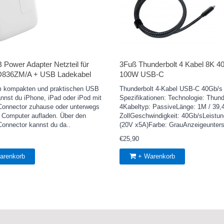
Power Adapter Netzteil für
3Fuß Thunderbolt 4 Kabel 8K 4
D836ZM/A + USB Ladekabel
100W USB-C
m kompakten und praktischen USB
Thunderbolt 4-Kabel USB-C 40Gb/
annst du iPhone, iPad oder iPod mit
Spezifikationen: Technologie: Thund
 Connector zuhause oder unterwegs
4Kabeltyp: PassiveLänge: 1M / 39,
 Computer aufladen. Über den
ZollGeschwindigkeit: 40Gb/sLeistu
Connector kannst du da..
(20V x5A)Farbe: GrauAnzeigeunterst
€25,90
arenkorb
+ Warenkorb